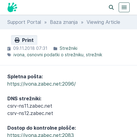
Support Portal
»
Baza znanja
» Viewing Article
Print
09.11.2018 07:31
Strežniki
ivona
osnovni podatki o strežniku
strežnik
Spletna pošta:
https://ivona.zabec.net:2096/
DNS strežniki:
csrv-ns11.zabec.net
csrv-ns12.zabec.net
Dostop do kontrolne plošče:
https://ivona.zabec.net:2083