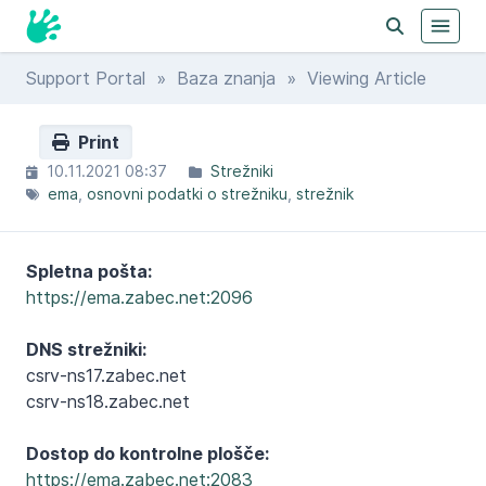
Support Portal
»
Baza znanja
» Viewing Article
Print
10.11.2021 08:37
Strežniki
ema
osnovni podatki o strežniku
strežnik
Spletna pošta:
https://ema.zabec.net:2096
DNS strežniki:
csrv-ns17.zabec.net
csrv-ns18.zabec.net
Dostop do kontrolne plošče:
https://ema.zabec.net:2083