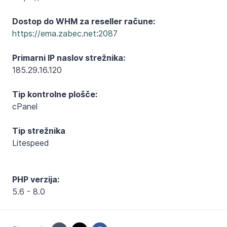
Dostop do WHM za reseller račune:
https://ema.zabec.net:2087
Primarni IP naslov strežnika:
185.29.16.120
Tip kontrolne plošče:
cPanel
Tip strežnika
Litespeed
PHP verzija:
5.6 - 8.0