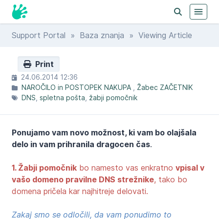
Support Portal
»
Baza znanja
» Viewing Article
Print
24.06.2014 12:36
NAROČILO in POSTOPEK NAKUPA
Žabec ZAČETNIK
DNS
spletna pošta
žabji pomočnik
Ponujamo vam novo možnost, ki vam bo olajšala
delo in vam prihranila dragocen čas
.
1. Žabji pomočnik
bo namesto vas enkratno
vpisal v
vašo domeno pravilne DNS strežnike
, tako bo
domena pričela kar najhitreje delovati.
Zakaj smo se odločili, da vam ponudimo to