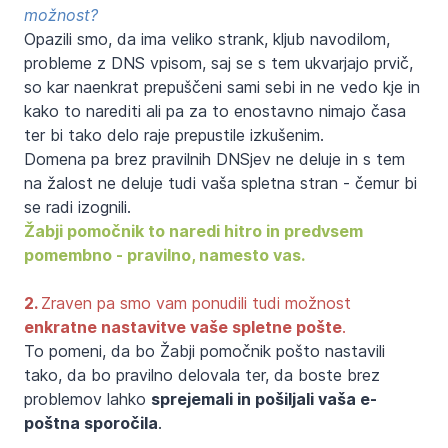
možnost?
Opazili smo, da ima veliko strank, kljub navodilom,
probleme z DNS vpisom, saj se s tem ukvarjajo prvič,
so kar naenkrat prepuščeni sami sebi in ne vedo kje in
kako to narediti ali pa za to enostavno nimajo časa
ter bi tako delo raje prepustile izkušenim.
Domena pa brez pravilnih DNSjev ne deluje in s tem
na žalost ne deluje tudi vaša spletna stran - čemur bi
se radi izognili.
Žabji pomočnik to naredi hitro in predvsem
pomembno - pravilno, namesto vas.
2.
Zraven pa smo vam ponudili tudi možnost
enkratne nastavitve vaše spletne pošte
.
To pomeni, da bo Žabji pomočnik pošto nastavili
tako, da bo pravilno delovala ter, da boste brez
problemov lahko
sprejemali in pošiljali vaša e-
poštna sporočila
.